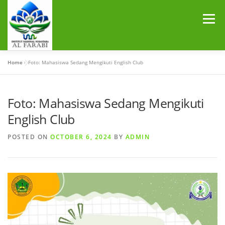
Skip
to
Menu
content
Home
»
Foto: Mahasiswa Sedang Mengikuti English Club
BERANDA
PROFIL
MAHASISWA
Foto: Mahasiswa Sedang Mengikuti
PROGRAM
PUSTAKA
BERITA
INFORMASI
English Club
POSTED ON
OCTOBER 6, 2024
BY
ADMIN